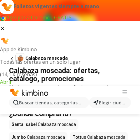
Folletos vigentes siempre a mano
Agregar a Chrome - GRATIS
App de Kimbino
Calabaza moscada
Todas las ofertas en un solo lugar
Calabaza moscada: ofertas,
(14,1 k reseñas)
catálogo, promociones
Abrir
No hemos encontrado resultados para este
término.
Calabaza moscada en oferta -
Buscar tiendas, categorías, productos...
Elegir ciudad
¿Dónde comprarlo?
Santa Isabel
Calabaza moscada
Jumbo
Calabaza moscada
Tottus
Calabaza moscada