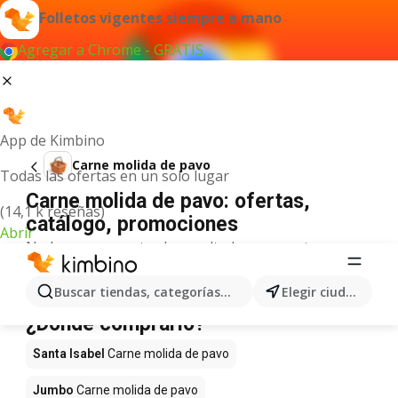
Folletos vigentes siempre a mano
Agregar a Chrome - GRATIS
App de Kimbino
Carne molida de pavo
Todas las ofertas en un solo lugar
Carne molida de pavo: ofertas,
(14,1 k reseñas)
catálogo, promociones
Abrir
No hemos encontrado resultados para este
término.
Carne molida de pavo en oferta -
Buscar tiendas, categorías, productos...
Elegir ciudad
¿Dónde comprarlo?
Santa Isabel
Carne molida de pavo
Jumbo
Carne molida de pavo