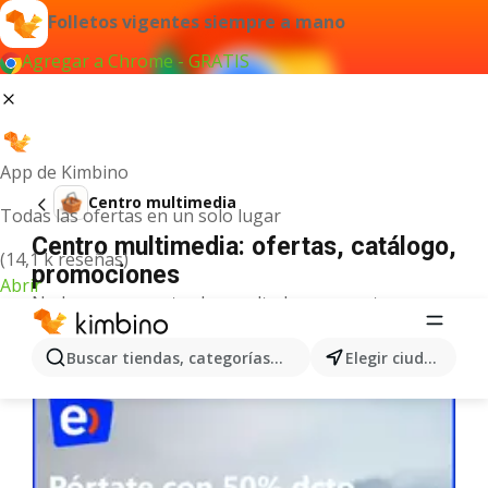
Folletos vigentes siempre a mano
Agregar a Chrome - GRATIS
App de Kimbino
Centro multimedia
Todas las ofertas en un solo lugar
Centro multimedia: ofertas, catálogo,
(14,1 k reseñas)
promociones
Abrir
No hemos encontrado resultados para este
término.
Más ofertas en la categoría
Buscar tiendas, categorías, productos...
Elegir ciudad