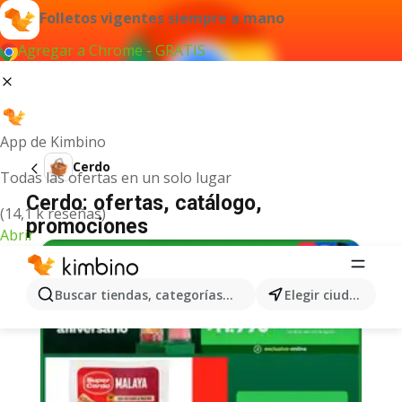
Folletos vigentes siempre a mano
Agregar a Chrome - GRATIS
App de Kimbino
Cerdo
Todas las ofertas en un solo lugar
Cerdo: ofertas, catálogo,
(14,1 k reseñas)
promociones
Abrir
Buscar tiendas, categorías, productos...
Elegir ciudad