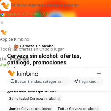
Folletos vigentes siempre a mano
Agregar a Chrome - GRATIS
App de Kimbino
Cerveza sin alcohol
Todas las ofertas en un solo lugar
Cerveza sin alcohol: ofertas,
(14,1 k reseñas)
catálogo, promociones
Abrir
No hemos encontrado resultados para este
término.
Cerveza sin alcohol en oferta -
Buscar tiendas, categorías, productos...
Elegir ciudad
¿Dónde comprarlo?
Santa Isabel
Cerveza sin alcohol
Jumbo
Cerveza sin alcohol
Tottus
Cerveza sin alcohol