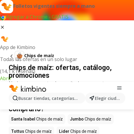
Folletos vigentes siempre a mano
Agregar a Chrome - GRATIS
App de Kimbino
Chips de maíz
Todas las ofertas en un solo lugar
Chips de maíz: ofertas, catálogo,
(14,1 k reseñas)
promociones
Abrir
No hemos encontrado resultados para este
término.
Chips de maíz en oferta - ¿Dónde
Buscar tiendas, categorías, productos...
Elegir ciudad
comprarlo?
Santa Isabel
Chips de maíz
Jumbo
Chips de maíz
Tottus
Chips de maíz
Lider
Chips de maíz