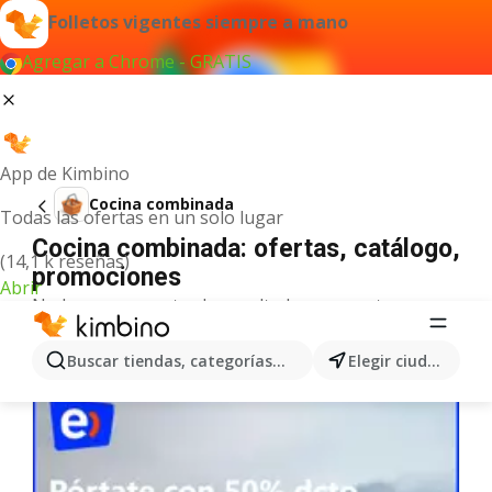
Folletos vigentes siempre a mano
Agregar a Chrome - GRATIS
App de Kimbino
Cocina combinada
Todas las ofertas en un solo lugar
Cocina combinada: ofertas, catálogo,
(14,1 k reseñas)
promociones
Abrir
No hemos encontrado resultados para este
término.
Más ofertas en la categoría
Buscar tiendas, categorías, productos...
Elegir ciudad