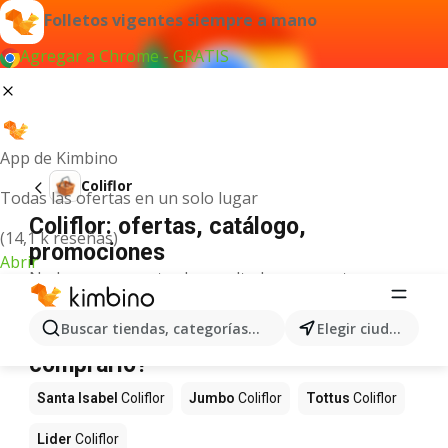
Folletos vigentes siempre a mano
Agregar a Chrome - GRATIS
App de Kimbino
Coliflor
Todas las ofertas en un solo lugar
Coliflor: ofertas, catálogo,
(14,1 k reseñas)
promociones
Abrir
No hemos encontrado resultados para este
término.
Coliflor en oferta - ¿Dónde
Buscar tiendas, categorías, productos...
Elegir ciudad
comprarlo?
Santa Isabel
Coliflor
Jumbo
Coliflor
Tottus
Coliflor
Lider
Coliflor