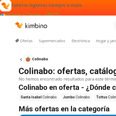
Folletos vigentes siempre a mano
Agregar a Chrome - GRATIS
Ofertas
Supermercados
Electrónica
Hogar y jard
Colinabo
Colinabo: ofertas, catál
No hemos encontrado resultados para este térmi
Colinabo en oferta - ¿Dónde 
Santa Isabel
Colinabo
Jumbo
Colinabo
Tottus
Coli
Más ofertas en la categoría