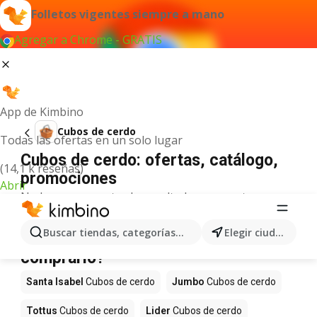
Folletos vigentes siempre a mano
Agregar a Chrome - GRATIS
App de Kimbino
Cubos de cerdo
Todas las ofertas en un solo lugar
Cubos de cerdo: ofertas, catálogo,
(14,1 k reseñas)
promociones
Abrir
No hemos encontrado resultados para este
término.
Cubos de cerdo en oferta - ¿Dónde
Buscar tiendas, categorías, productos...
Elegir ciudad
comprarlo?
Santa Isabel
Cubos de cerdo
Jumbo
Cubos de cerdo
Tottus
Cubos de cerdo
Lider
Cubos de cerdo