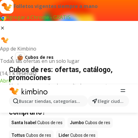
Folletos vigentes siempre a mano
Agregar a Chrome - GRATIS
App de Kimbino
Cubos de res
Todas las ofertas en un solo lugar
Cubos de res: ofertas, catálogo,
(14,1 k reseñas)
promociones
Abrir
No hemos encontrado resultados para este
término.
Cubos de res en oferta - ¿Dónde
Buscar tiendas, categorías, productos...
Elegir ciudad
comprarlo?
Santa Isabel
Cubos de res
Jumbo
Cubos de res
Tottus
Cubos de res
Lider
Cubos de res