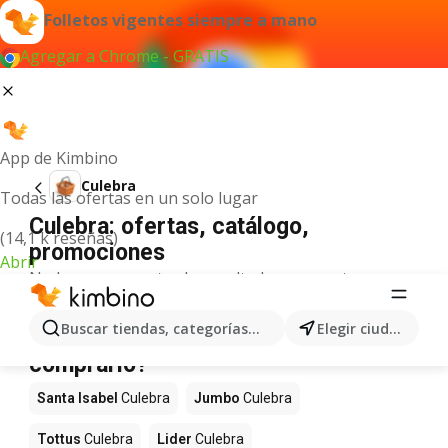
Folletos vigentes siempre a mano
Agregar a Chrome - GRATIS
App de Kimbino
Culebra
Todas las ofertas en un solo lugar
Culebra: ofertas, catálogo,
(14,1 k reseñas)
promociones
Abrir
No hemos encontrado resultados para este
término.
Culebra en oferta - ¿Dónde
Buscar tiendas, categorías, productos...
Elegir ciudad
comprarlo?
Santa Isabel
Culebra
Jumbo
Culebra
Tottus
Culebra
Lider
Culebra