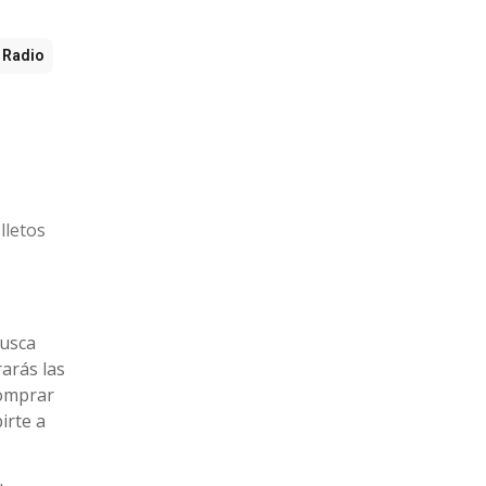
Radio
lletos
busca
arás las
comprar
irte a