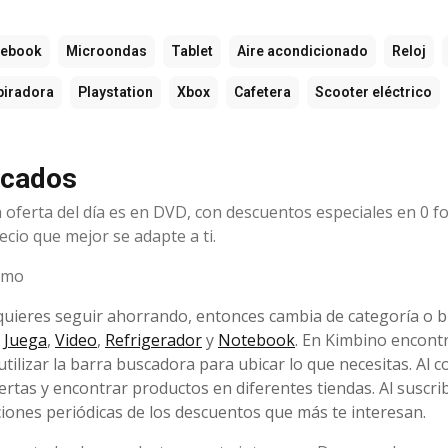
tebook
Microondas
Tablet
Aire acondicionado
Reloj
piradora
Playstation
Xbox
Cafetera
Scooter eléctrico
rcados
a oferta del día es en DVD, con descuentos especiales en 0 fo
ecio que mejor se adapte a ti.
como
 quieres seguir ahorrando, entonces cambia de categoría o 
,
Juega
,
Video
,
Refrigerador
y
Notebook
. En Kimbino encontr
utilizar la barra buscadora para ubicar lo que necesitas. Al 
tas y encontrar productos en diferentes tiendas. Al suscrib
iones periódicas de los descuentos que más te interesan.