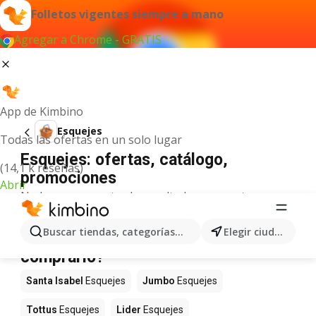
Folletos vigentes siempre a mano
Agregar a Chrome - GRATIS
App de Kimbino
Esquejes
Todas las ofertas en un solo lugar
Esquejes: ofertas, catálogo,
(14,1 k reseñas)
promociones
Abrir
No hemos encontrado resultados para este
término.
Esquejes en oferta - ¿Dónde
Buscar tiendas, categorías, productos...
Elegir ciudad
comprarlo?
Santa Isabel
Esquejes
Jumbo
Esquejes
Tottus
Esquejes
Lider
Esquejes