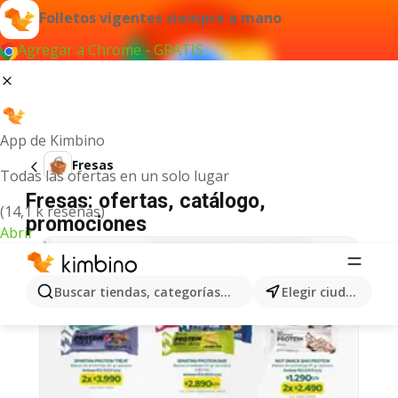
Folletos vigentes siempre a mano
Agregar a Chrome - GRATIS
App de Kimbino
Fresas
Todas las ofertas en un solo lugar
Fresas: ofertas, catálogo,
(14,1 k reseñas)
promociones
Abrir
Buscar tiendas, categorías, productos...
Elegir ciudad