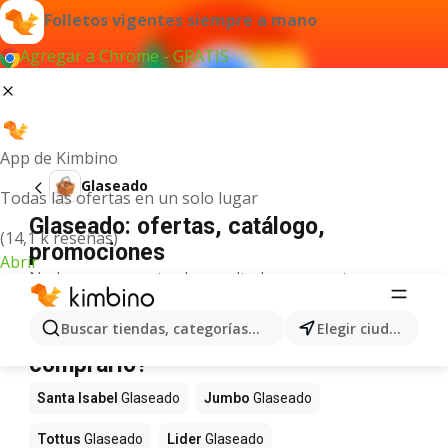
Folletos vigentes siempre a mano
Agregar a Chrome - GRATIS
App de Kimbino
Glaseado
Todas las ofertas en un solo lugar
Glaseado: ofertas, catálogo,
(14,1 k reseñas)
promociones
Abrir
No hemos encontrado resultados para este
término.
Glaseado en oferta - ¿Dónde
Buscar tiendas, categorías, productos...
Elegir ciudad
comprarlo?
Santa Isabel
Glaseado
Jumbo
Glaseado
Tottus
Glaseado
Lider
Glaseado