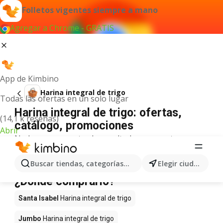
Folletos vigentes siempre a mano
Agregar a Chrome - GRATIS
App de Kimbino
Harina integral de trigo
Todas las ofertas en un solo lugar
Harina integral de trigo: ofertas,
(14,1 k reseñas)
catálogo, promociones
Abrir
No hemos encontrado resultados para este
término.
Harina integral de trigo en oferta -
Buscar tiendas, categorías, productos...
Elegir ciudad
¿Dónde comprarlo?
Santa Isabel
Harina integral de trigo
Jumbo
Harina integral de trigo