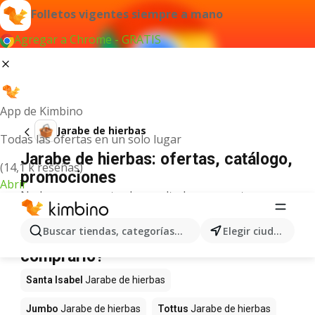
Folletos vigentes siempre a mano
Agregar a Chrome - GRATIS
App de Kimbino
Jarabe de hierbas
Todas las ofertas en un solo lugar
Jarabe de hierbas: ofertas, catálogo,
(14,1 k reseñas)
promociones
Abrir
No hemos encontrado resultados para este
término.
Jarabe de hierbas en oferta - ¿Dónde
Buscar tiendas, categorías, productos...
Elegir ciudad
comprarlo?
Santa Isabel
Jarabe de hierbas
Jumbo
Jarabe de hierbas
Tottus
Jarabe de hierbas