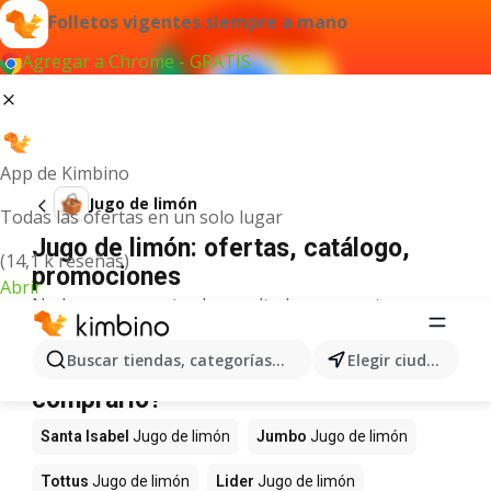
Folletos vigentes siempre a mano
Agregar a Chrome - GRATIS
App de Kimbino
Jugo de limón
Todas las ofertas en un solo lugar
Jugo de limón: ofertas, catálogo,
(14,1 k reseñas)
promociones
Abrir
No hemos encontrado resultados para este
término.
Jugo de limón en oferta - ¿Dónde
Buscar tiendas, categorías, productos...
Elegir ciudad
comprarlo?
Santa Isabel
Jugo de limón
Jumbo
Jugo de limón
Tottus
Jugo de limón
Lider
Jugo de limón