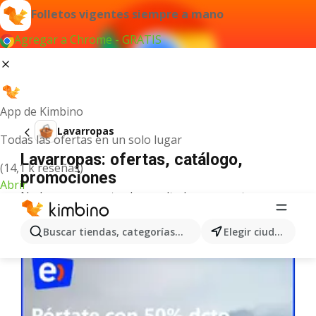
Folletos vigentes siempre a mano
Agregar a Chrome - GRATIS
App de Kimbino
Lavarropas
Todas las ofertas en un solo lugar
Lavarropas: ofertas, catálogo,
(14,1 k reseñas)
promociones
Abrir
No hemos encontrado resultados para este
término.
Más ofertas en la categoría
Buscar tiendas, categorías, productos...
Elegir ciudad