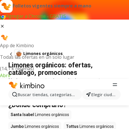
Folletos vigentes siempre a mano
Agregar a Chrome - GRATIS
App de Kimbino
Limones orgánicos
Todas las ofertas en un solo lugar
Limones orgánicos: ofertas,
(14,1 k reseñas)
catálogo, promociones
Abrir
No hemos encontrado resultados para este
término.
Limones orgánicos en oferta -
Buscar tiendas, categorías, productos...
Elegir ciudad
¿Dónde comprarlo?
Santa Isabel
Limones orgánicos
Jumbo
Limones orgánicos
Tottus
Limones orgánicos