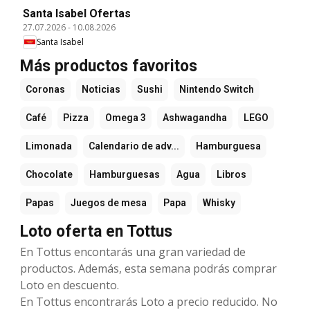
Santa Isabel Ofertas
27.07.2026
-
10.08.2026
Santa Isabel
Más productos favoritos
Coronas
Noticias
Sushi
Nintendo Switch
Café
Pizza
Omega 3
Ashwagandha
LEGO
Limonada
Calendario de adv...
Hamburguesa
Chocolate
Hamburguesas
Agua
Libros
Papas
Juegos de mesa
Papa
Whisky
Loto oferta en Tottus
En Tottus encontarás una gran variedad de
productos. Además, esta semana podrás comprar
Loto en descuento.
En Tottus encontrarás Loto a precio reducido. No