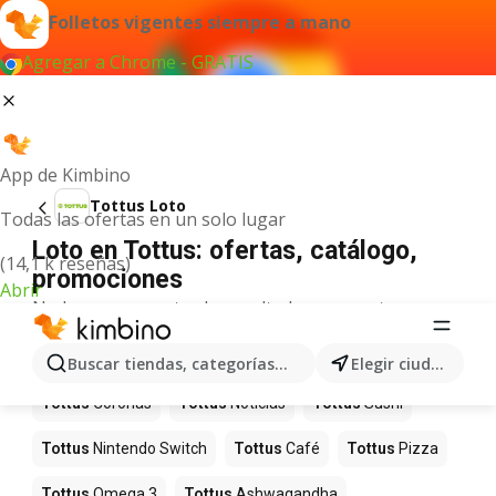
Folletos vigentes siempre a mano
Agregar a Chrome - GRATIS
App de Kimbino
Tottus Loto
Todas las ofertas en un solo lugar
Loto en Tottus: ofertas, catálogo,
(14,1 k reseñas)
promociones
Abrir
No hemos encontrado resultados para este
término.
Más productos en tiendas Tottus
Buscar tiendas, categorías, productos...
Elegir ciudad
Tottus
Coronas
Tottus
Noticias
Tottus
Sushi
Tottus
Nintendo Switch
Tottus
Café
Tottus
Pizza
Tottus
Omega 3
Tottus
Ashwagandha