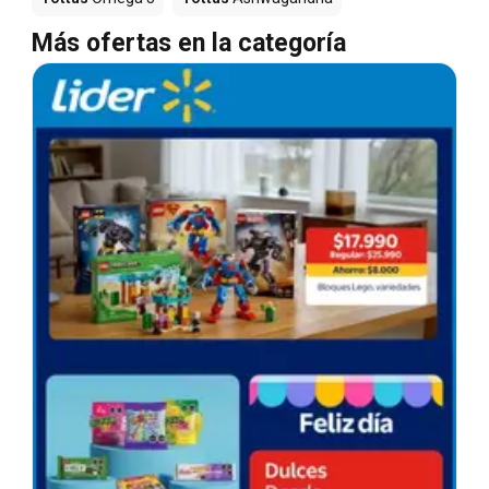
Más ofertas en la categoría