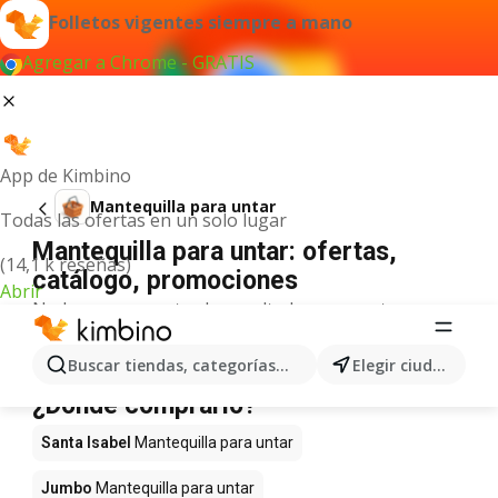
Folletos vigentes siempre a mano
Agregar a Chrome - GRATIS
App de Kimbino
Mantequilla para untar
Todas las ofertas en un solo lugar
Mantequilla para untar: ofertas,
(14,1 k reseñas)
catálogo, promociones
Abrir
No hemos encontrado resultados para este
término.
Mantequilla para untar en oferta -
Buscar tiendas, categorías, productos...
Elegir ciudad
¿Dónde comprarlo?
Santa Isabel
Mantequilla para untar
Jumbo
Mantequilla para untar