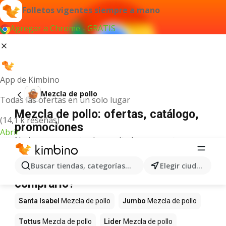
Folletos vigentes siempre a mano
Agregar a Chrome - GRATIS
App de Kimbino
Mezcla de pollo
Todas las ofertas en un solo lugar
Mezcla de pollo: ofertas, catálogo,
(14,1 k reseñas)
promociones
Abrir
No hemos encontrado resultados para este
término.
Mezcla de pollo en oferta - ¿Dónde
Buscar tiendas, categorías, productos...
Elegir ciudad
comprarlo?
Santa Isabel
Mezcla de pollo
Jumbo
Mezcla de pollo
Tottus
Mezcla de pollo
Lider
Mezcla de pollo