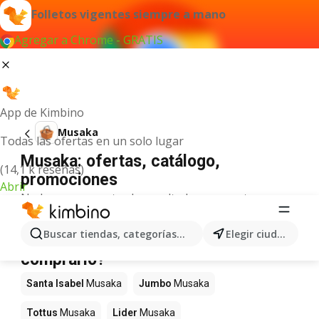
Folletos vigentes siempre a mano
Agregar a Chrome - GRATIS
App de Kimbino
Musaka
Todas las ofertas en un solo lugar
Musaka: ofertas, catálogo,
(14,1 k reseñas)
promociones
Abrir
No hemos encontrado resultados para este
término.
Musaka en oferta - ¿Dónde
Buscar tiendas, categorías, productos...
Elegir ciudad
comprarlo?
Santa Isabel
Musaka
Jumbo
Musaka
Tottus
Musaka
Lider
Musaka