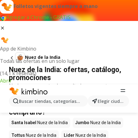
Folletos vigentes siempre a mano
Agregar a Chrome - GRATIS
App de Kimbino
Nuez de la India
Todas las ofertas en un solo lugar
Nuez de la India: ofertas, catálogo,
(14,1 k reseñas)
promociones
Abrir
No hemos encontrado resultados para este
término.
Nuez de la India en oferta - ¿Dónde
Buscar tiendas, categorías, productos...
Elegir ciudad
comprarlo?
Santa Isabel
Nuez de la India
Jumbo
Nuez de la India
Tottus
Nuez de la India
Lider
Nuez de la India