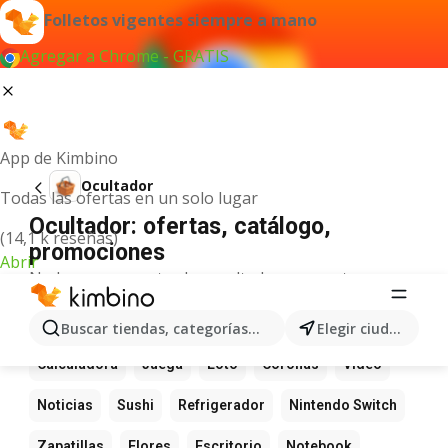
Folletos vigentes siempre a mano
Agregar a Chrome - GRATIS
App de Kimbino
Ocultador
Todas las ofertas en un solo lugar
Ocultador: ofertas, catálogo,
(14,1 k reseñas)
promociones
Abrir
No hemos encontrado resultados para este
término.
Más productos favoritos
Buscar tiendas, categorías, productos...
Elegir ciudad
Calculadora
Juega
Loto
Coronas
Video
Noticias
Sushi
Refrigerador
Nintendo Switch
Zapatillas
Flores
Escritorio
Notebook