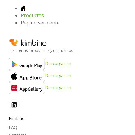
Productos
Pepino serpiente
Las ofertas, propuestas y descuentos
Descargar en
Descargar en
Descargar en
Kimbino
FAQ