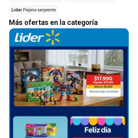
Lider
Pepino serpiente
Más ofertas en la categoría