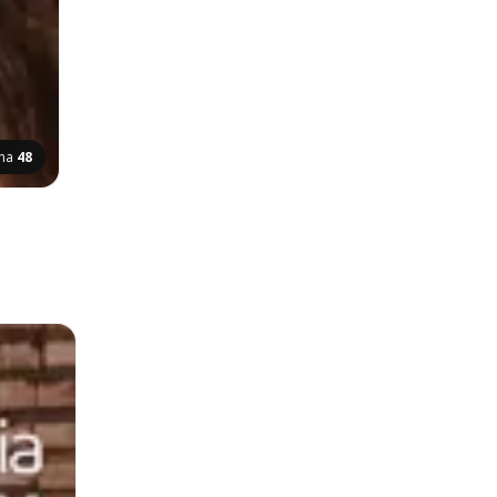
ina
48