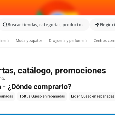
Buscar tiendas, categorías, productos...
Elegir 
inería
Moda y zapatos
Droguería y perfumería
Centros com
rtas, catálogo, promociones
no.
a - ¿Dónde comprarlo?
banadas
Tottus
Queso en rebanadas
Lider
Queso en rebanadas