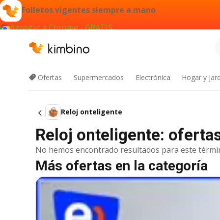
Folletos vigentes siempre a mano
Agregar a Chrome - GRATIS
Ofertas
Supermercados
Electrónica
Hogar y jard
Reloj onteligente
Reloj onteligente: ofert
No hemos encontrado resultados para este térmi
Más ofertas en la categoría