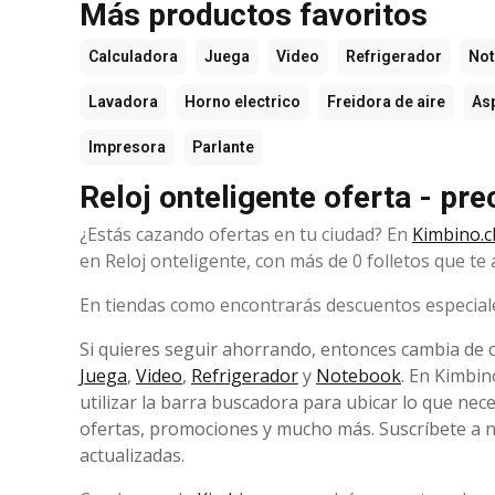
Más productos favoritos
Calculadora
Juega
Video
Refrigerador
No
Lavadora
Horno electrico
Freidora de aire
As
Impresora
Parlante
Reloj onteligente oferta - p
¿Estás cazando ofertas en tu ciudad? En
Kimbino.c
en Reloj onteligente, con más de 0 folletos que t
En tiendas como encontrarás descuentos especiales 
Si quieres seguir ahorrando, entonces cambia de
Juega
,
Video
,
Refrigerador
y
Notebook
. En Kimbin
utilizar la barra buscadora para ubicar lo que n
ofertas, promociones y mucho más. Suscríbete a nu
actualizadas.