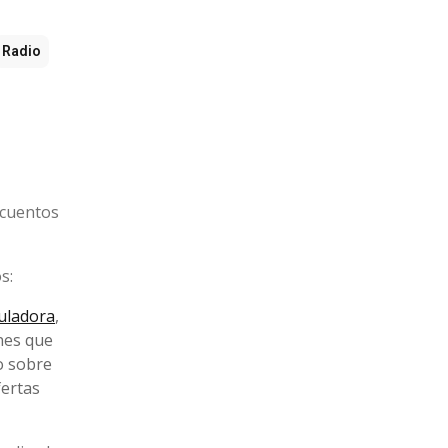
Radio
scuentos
s:
uladora
,
enes que
o sobre
fertas