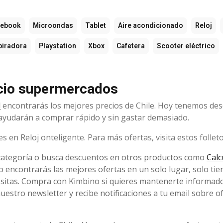
tebook
Microondas
Tablet
Aire acondicionado
Reloj
piradora
Playstation
Xbox
Cafetera
Scooter eléctrico
recio supermercados
l
encontrarás los mejores precios de Chile. Hoy tenemos de
e ayudarán a comprar rápido y sin gastar demasiado.
en Reloj onteligente. Para más ofertas, visita estos folleto
 categoría o busca descuentos en otros productos como
Calc
o encontrarás las mejores ofertas en un solo lugar, solo ti
ecesitas. Compra con Kimbino si quieres mantenerte informad
estro newsletter y recibe notificaciones a tu email sobre o