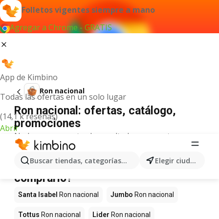
Folletos vigentes siempre a mano
Agregar a Chrome - GRATIS
App de Kimbino
Ron nacional
Todas las ofertas en un solo lugar
Ron nacional: ofertas, catálogo,
(14,1 k reseñas)
promociones
Abrir
No hemos encontrado resultados para este
término.
Ron nacional en oferta - ¿Dónde
Buscar tiendas, categorías, productos...
Elegir ciudad
comprarlo?
Santa Isabel
Ron nacional
Jumbo
Ron nacional
Tottus
Ron nacional
Lider
Ron nacional