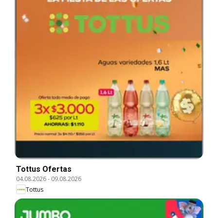
Tottus Ofertas
04.08.2026
-
09.08.2026
Tottus