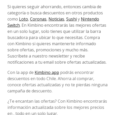
Si quieres seguir ahorrando, entonces cambia de
categoría o busca descuentos en otros productos
como
Loto
,
Coronas
,
Noticias
,
Sushi
y
Nintendo
Switch
. En Kimbino encontrarás las mejores ofertas
en un solo lugar, solo tienes que utilizar la barra
buscadora para ubicar lo que necesitas. Compra
con Kimbino si quieres mantenerte informado
sobre ofertas, promociones y mucho más.
Suscríbete a nuestro newsletter y recibe
notificaciones a tu email sobre ofertas actualizadas.
Con la app de
Kimbino app
podrás encontrar
descuentos en todo Chile. Ahorra al comprar,
conoce ofertas actualizadas y no te pierdas ninguna
campaña de descuento.
¿Te encantan las ofertas? Con Kimbino encontrarás
información actualizada sobre los mejores precios
en , todo en un solo lugar.