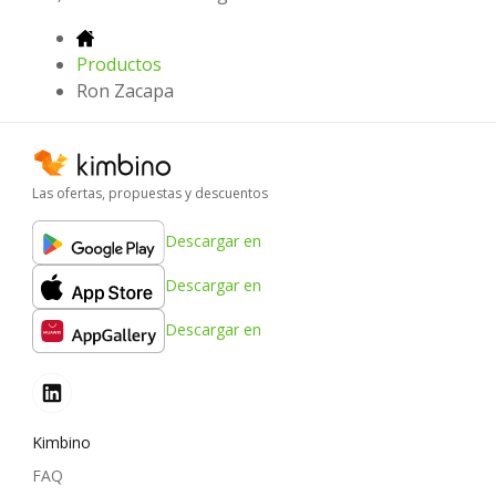
Productos
Ron Zacapa
Las ofertas, propuestas y descuentos
Descargar en
Descargar en
Descargar en
Kimbino
FAQ