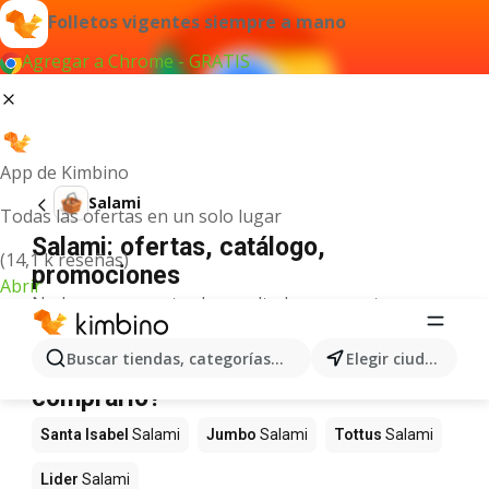
Folletos vigentes siempre a mano
Agregar a Chrome - GRATIS
App de Kimbino
Salami
Todas las ofertas en un solo lugar
Salami: ofertas, catálogo,
(14,1 k reseñas)
promociones
Abrir
No hemos encontrado resultados para este
término.
Salami en oferta - ¿Dónde
Buscar tiendas, categorías, productos...
Elegir ciudad
comprarlo?
Santa Isabel
Salami
Jumbo
Salami
Tottus
Salami
Lider
Salami