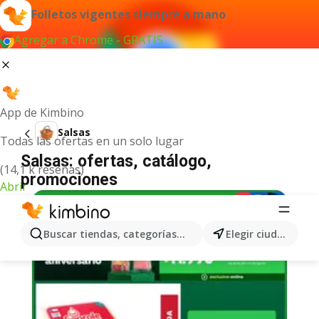
Folletos vigentes siempre a mano
Agregar a Chrome - GRATIS
App de Kimbino
Salsas
Todas las ofertas en un solo lugar
Salsas: ofertas, catálogo,
(14,1 k reseñas)
promociones
Abrir
Buscar tiendas, categorías, productos...
Elegir ciudad