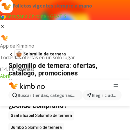
Folletos vigentes siempre a mano
Agregar a Chrome - GRATIS
App de Kimbino
Solomillo de ternera
Todas las ofertas en un solo lugar
Solomillo de ternera: ofertas,
(14,1 k reseñas)
catálogo, promociones
Abrir
No hemos encontrado resultados para este
término.
Solomillo de ternera en oferta -
Buscar tiendas, categorías, productos...
Elegir ciudad
¿Dónde comprarlo?
Santa Isabel
Solomillo de ternera
Jumbo
Solomillo de ternera