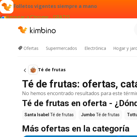
Folletos vigentes siempre a mano
Agregar a Chrome - GRATIS
Ofertas
Supermercados
Electrónica
Hogar y jard
Té de frutas
Té de frutas: ofertas, c
No hemos encontrado resultados para este térmi
Té de frutas en oferta - ¿Dó
Santa Isabel
Té de frutas
Jumbo
Té de frutas
Tott
Más ofertas en la categoría