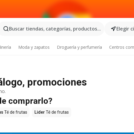
Buscar tiendas, categorías, productos...
Elegir 
inería
Moda y zapatos
Droguería y perfumería
Centros com
atálogo, promociones
no.
nde comprarlo?
us
Té de frutas
Lider
Té de frutas