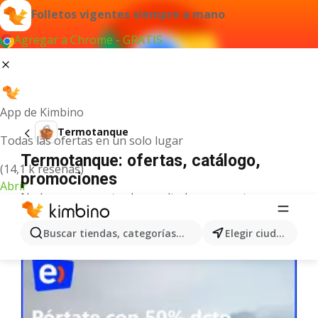
Folletos vigentes siempre a mano
Agregar a Chrome - GRATIS
App de Kimbino
Termotanque
Todas las ofertas en un solo lugar
Termotanque: ofertas, catálogo,
(14,1 k reseñas)
promociones
Abrir
No hemos encontrado resultados para este
término.
Más ofertas en la categoría
Buscar tiendas, categorías, productos...
Elegir ciudad