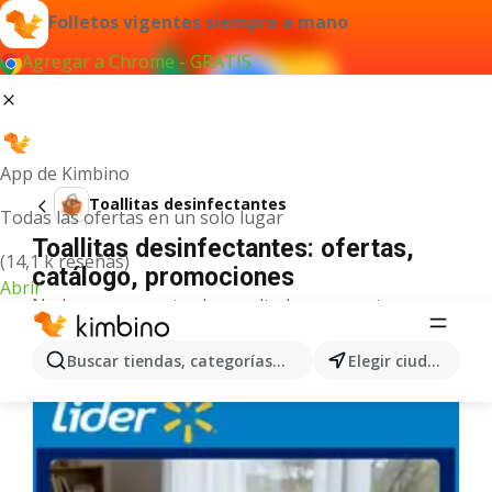
Folletos vigentes siempre a mano
Agregar a Chrome - GRATIS
App de Kimbino
Toallitas desinfectantes
Todas las ofertas en un solo lugar
Toallitas desinfectantes: ofertas,
(14,1 k reseñas)
catálogo, promociones
Abrir
No hemos encontrado resultados para este
término.
Más ofertas en la categoría
Buscar tiendas, categorías, productos...
Elegir ciudad