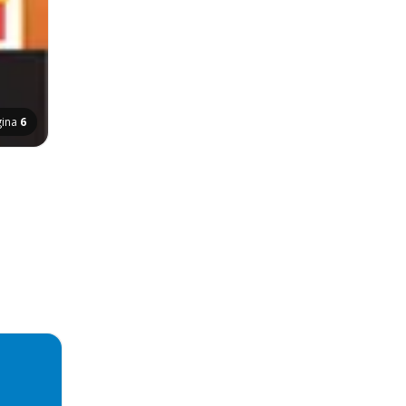
gina
6