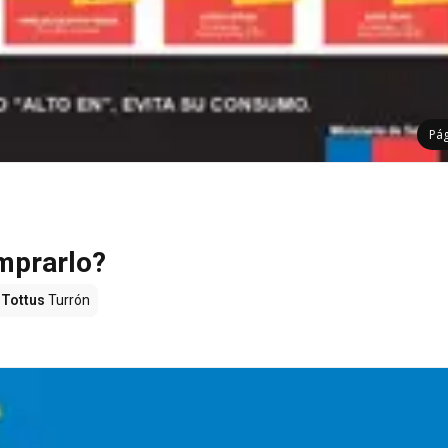
Pá
mprarlo?
Tottus
Turrón