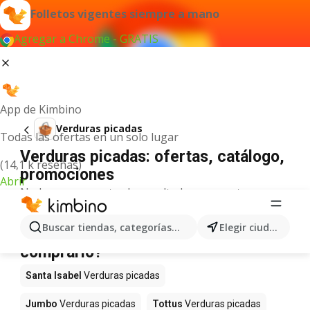
Folletos vigentes siempre a mano
Agregar a Chrome - GRATIS
App de Kimbino
Verduras picadas
Todas las ofertas en un solo lugar
Verduras picadas: ofertas, catálogo,
(14,1 k reseñas)
promociones
Abrir
No hemos encontrado resultados para este
término.
Verduras picadas en oferta - ¿Dónde
Buscar tiendas, categorías, productos...
Elegir ciudad
comprarlo?
Santa Isabel
Verduras picadas
Jumbo
Verduras picadas
Tottus
Verduras picadas