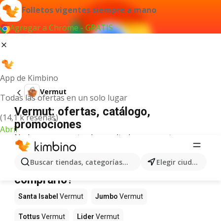
Folletos vigentes siempre a mano
Agregar a Chrome - GRATIS
App de Kimbino
Vermut
Todas las ofertas en un solo lugar
Vermut: ofertas, catálogo,
(14,1 k reseñas)
promociones
Abrir
No hemos encontrado resultados para este
término.
Vermut en oferta - ¿Dónde
Buscar tiendas, categorías, productos...
Elegir ciudad
comprarlo?
Santa Isabel
Vermut
Jumbo
Vermut
Tottus
Vermut
Lider
Vermut