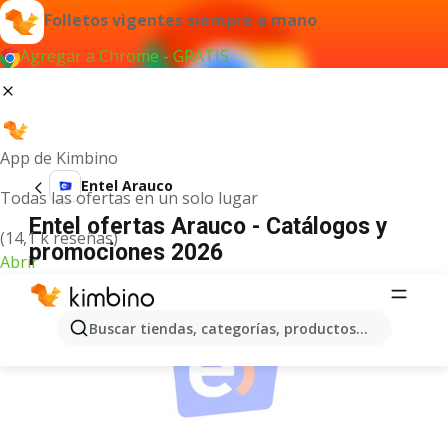
Folletos vigentes siempre a mano
Agregar a Chrome - GRATIS
App de Kimbino
Entel Arauco
Todas las ofertas en un solo lugar
Entel ofertas Arauco - Catálogos y
(14,1 k reseñas)
promociones 2026
Abrir
ANUNCIO
Buscar tiendas, categorías, productos...