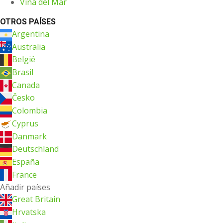
Viña del Mar
OTROS PAÍSES
Argentina
Australia
België
Brasil
Canada
Česko
Colombia
Cyprus
Danmark
Deutschland
España
France
Añadir países
Great Britain
Hrvatska