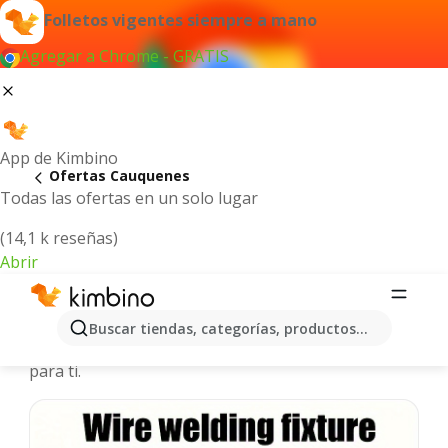
Folletos vigentes siempre a mano
Agregar a Chrome - GRATIS
App de Kimbino
Ofertas Cauquenes
Todas las ofertas en un solo lugar
(14,1 k reseñas)
Abrir
Cauquenes - Folletos más actuales
Buscar tiendas, categorías, productos...
Seleccionamos las últimas y más populares ofertas
para ti.