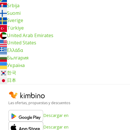
Srbija
Suomi
Sverige
Türkiye
United Arab Emirates
United States
Ελλάδα
България
Україна
한국
日本
Las ofertas, propuestas y descuentos
Descargar en
Descargar en