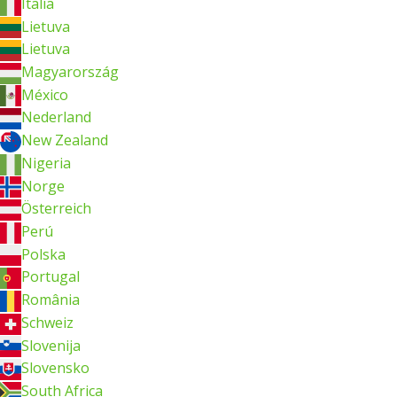
Italia
Lietuva
Lietuva
Magyarország
México
Nederland
New Zealand
Nigeria
Norge
Österreich
Perú
Polska
Portugal
România
Schweiz
Slovenija
Slovensko
South Africa