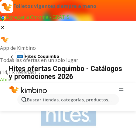
Folletos vigentes siempre a mano
Agregar a Chrome - GRATIS
App de Kimbino
Hites Coquimbo
Todas las ofertas en un solo lugar
Hites ofertas Coquimbo - Catálogos
(14,1 k reseñas)
y promociones 2026
Abrir
ANUNCIO
Buscar tiendas, categorías, productos...