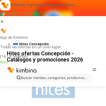
Folletos vigentes siempre a mano
Agregar a Chrome - GRATIS
App de Kimbino
Hites Concepción
Todas las ofertas en un solo lugar
Hites ofertas Concepción -
(14,1 k reseñas)
Catálogos y promociones 2026
Abrir
ANUNCIO
Buscar tiendas, categorías, productos...