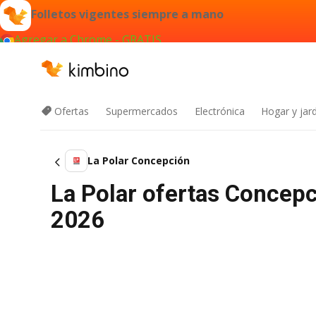
Folletos vigentes siempre a mano
Agregar a Chrome - GRATIS
Ofertas
Supermercados
Electrónica
Hogar y jard
La Polar Concepción
La Polar ofertas Concep
2026