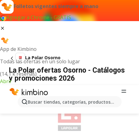
Folletos vigentes siempre a mano
Agregar a Chrome - GRATIS
App de Kimbino
La Polar Osorno
Todas las ofertas en un solo lugar
La Polar ofertas Osorno - Catálogos
(14,1 k reseñas)
y promociones 2026
Abrir
ANUNCIO
Buscar tiendas, categorías, productos...