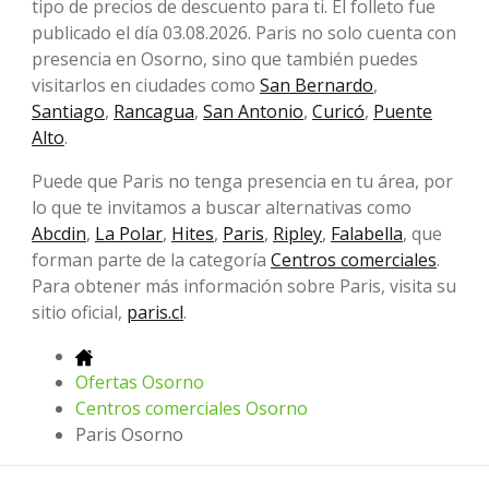
tipo de precios de descuento para ti. El folleto fue
publicado el día 03.08.2026. Paris no solo cuenta con
presencia en Osorno, sino que también puedes
visitarlos en ciudades como
San Bernardo
,
Santiago
,
Rancagua
,
San Antonio
,
Curicó
,
Puente
Alto
.
Puede que Paris no tenga presencia en tu área, por
lo que te invitamos a buscar alternativas como
Abcdin
,
La Polar
,
Hites
,
Paris
,
Ripley
,
Falabella
, que
forman parte de la categoría
Centros comerciales
.
Para obtener más información sobre Paris, visita su
sitio oficial,
paris.cl
.
Ofertas Osorno
Centros comerciales Osorno
Paris Osorno