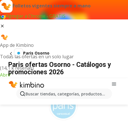
Folletos vigentes siempre a mano
Agregar a Chrome - GRATIS
App de Kimbino
Paris Osorno
Todas las ofertas en un solo lugar
Paris ofertas Osorno - Catálogos y
(14,1 k reseñas)
promociones 2026
Abrir
ANUNCIO
Buscar tiendas, categorías, productos...