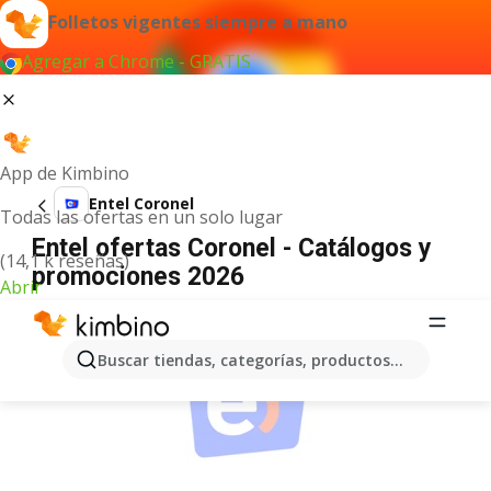
Folletos vigentes siempre a mano
Agregar a Chrome - GRATIS
App de Kimbino
Entel Coronel
Todas las ofertas en un solo lugar
Entel ofertas Coronel - Catálogos y
(14,1 k reseñas)
promociones 2026
Abrir
ANUNCIO
Buscar tiendas, categorías, productos...